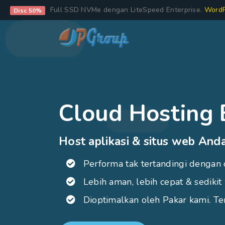
Full SSD NVMe dengan LiteSpeed Enterprise.
WordP
Disc 50%
Cloud Hosting 
Host aplikasi & situs web Anda
Performa tak tertandingi dengan 
Lebih aman, lebih cepat & sedikit 
Dioptimalkan oleh Pakar kami. Te