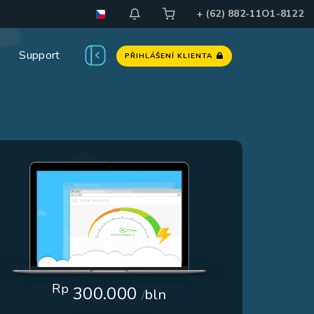
+ (62) 882-11O1-8122
Support
PŘIHLÁŠENÍ KLIENTA
Rp
300.000
bln
/