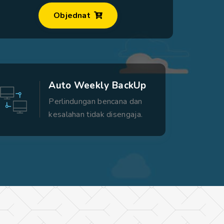
Objednat
Auto Weekly BackUp
Perlindungan bencana dan
kesalahan tidak disengaja.