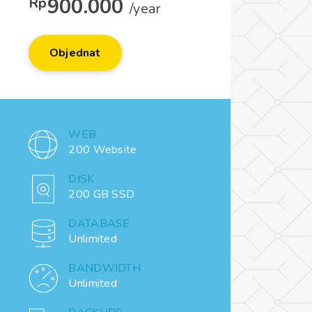
900.000
Rp
/year
Objednat
WEB
200 Website
DISK
200 GB SSD
DATABASE
Unlimited
BANDWIDTH
Unlimited