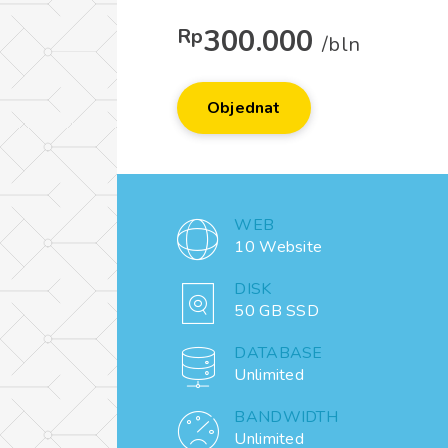
300.000
Rp
/bln
Objednat
WEB
10 Website
DISK
50 GB SSD
DATABASE
Unlimited
BANDWIDTH
Unlimited