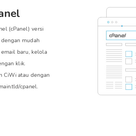
anel
el (cPanel) versi
at dengan mudah
email baru, kelola
ngan klik.
n CiWi atau dengan
ain.tld/cpanel.