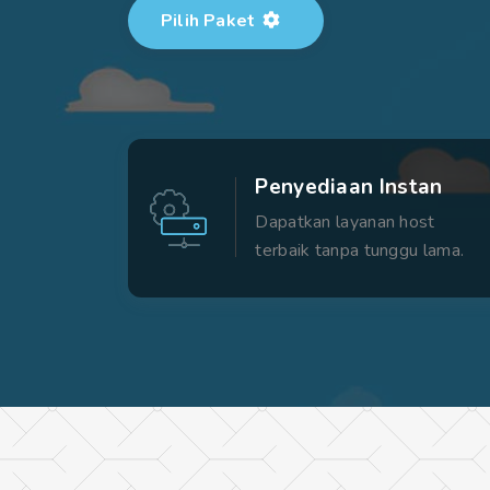
Pilih Paket
Penyediaan Instan
Dapatkan layanan host
terbaik tanpa tunggu lama.