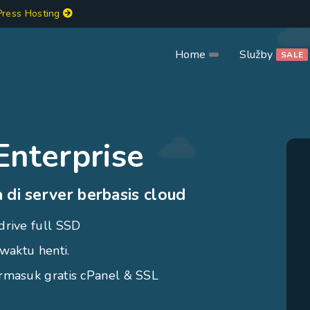
ress Hosting
Home
Služby
SALE
Enterprise
 di server berbasis cloud
drive full SSD
waktu henti.
rmasuk gratis cPanel & SSL