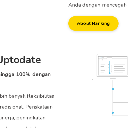
Anda dengan mencegah p
About Ranking
Uptodate
f hingga 100% dengan
h banyak fleksibilitas
radisional. Penskalaan
kinerja, peningkatan