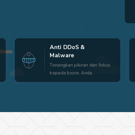
Anti DDoS &
Malware
Tenangkan pikiran dan fokus
kepada bisnis Anda.