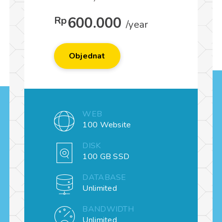
600.000
Rp
/year
Objednat
WEB
100 Website
DISK
100 GB SSD
DATABASE
Unlimited
BANDWIDTH
Unlimited